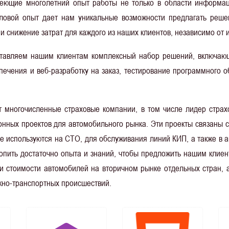
ющие многолетний опыт работы не только в области информаци
еловой опыт дает нам уникальные возможности предлагать реш
 снижение затрат для каждого из наших клиентов, независимо от и
ставляем нашим клиентам комплексный набор решений, включающи
спечения и веб-разработку на заказ, тестирование программного
т многочисленные страховые компании, в том числе лидер стра
нных проектов для автомобильного рынка. Эти проекты связаны 
е используются на СТО, для обслуживания линий КИП, а также в 
копить достаточно опыта и знаний, чтобы предложить нашим клиен
и стоимости автомобилей на вторичном рынке отдельных стран, а
жно-транспортных происшествий.